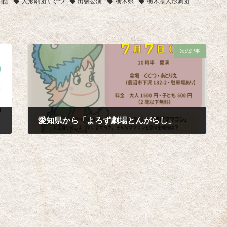
劇団
人形劇団くぐつ
出張公演
栃木県
栃木県人形劇団
次の記事
愛知県から「よろず劇場とんがらし」
2024年6月16日