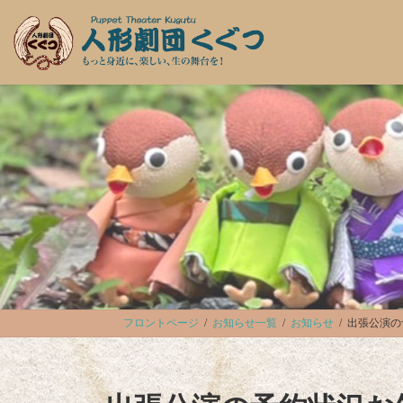
コ
ナ
ン
ビ
テ
ゲ
ン
ー
ツ
シ
へ
ョ
ス
ン
キ
に
ッ
移
プ
動
フロントページ
お知らせ一覧
お知らせ
出張公演の