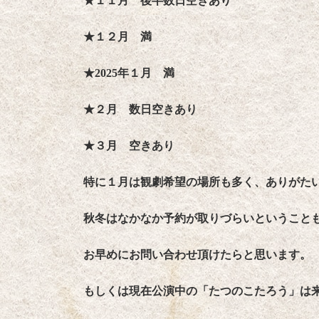
★１１月 後半数日空きあり
★１２月 満
★2025年１月 満
★２月 数日空きあり
★３月 空きあり
特に１月は観劇希望の場所も多く、ありがた
秋冬はなかなか予約が取りづらいということ
お早めにお問い合わせ頂けたらと思います。
もしくは現在公演中の「たつのこたろう」は