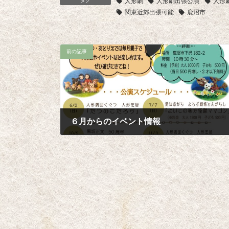
タグ
人形劇
人形劇出張公演
人形
関東近郊出張可能
鹿沼市
前の記事
６月からのイベント情報
2024年5月7日