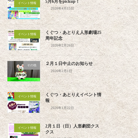
5月6月をpickup！
イベント情報
2026年4月15日
くぐつ・あとりえ人形劇場25
イベント情報
周年記念
2026年2月26日
２月１日中止のお知らせ
その他
2026年2月1日
くぐつ・あとりえイベント情
イベント情報
報
2026年1月22日
2月１日（日）人形劇団クス
イベント情報
クス