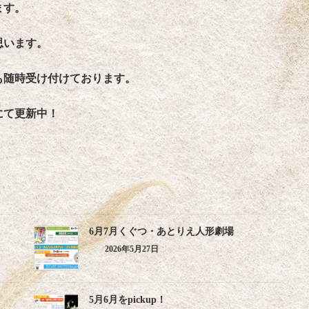
ます。
思います。
も随時受け付けております。
にて更新中！
6月7月くぐつ・あとりえ人形劇場
2026年5月27日
5月6月をpickup！