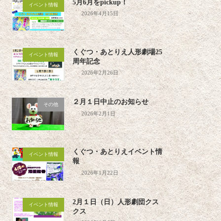
5月6月をpickup！
イベント情報
2026年4月15日
くぐつ・あとりえ人形劇場25
イベント情報
周年記念
2026年2月26日
２月１日中止のお知らせ
その他
2026年2月1日
くぐつ・あとりえイベント情
イベント情報
報
2026年1月22日
2月１日（日）人形劇団クス
イベント情報
クス