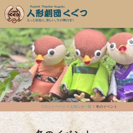
コ
ナ
ン
ビ
テ
ゲ
ン
ー
ツ
シ
へ
ョ
ス
ン
キ
に
ッ
移
プ
動
フロントページ
お知らせ一覧
冬のイベント