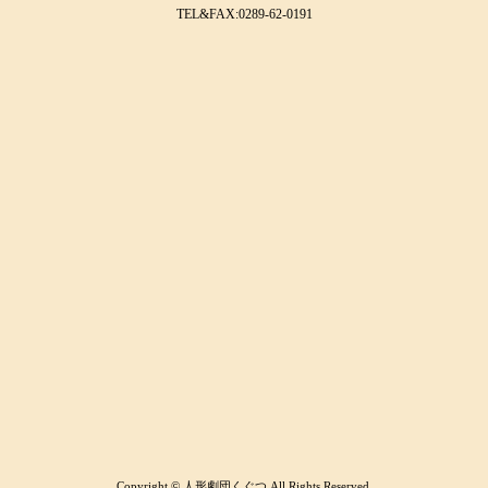
TEL&FAX:0289-62-0191
Copyright © 人形劇団くぐつ All Rights Reserved.