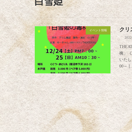
白雪姫
クリ
イベント情報
202
THE
檎」 
いたし
00～ [