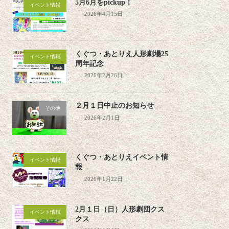
5月6月をpickup！
イベント情報
2026年4月15日
くぐつ・あとりえ人形劇場25
イベント情報
周年記念
2026年2月26日
２月１日中止のお知らせ
その他
2026年2月1日
くぐつ・あとりえイベント情
イベント情報
報
2026年1月22日
2月１日（日）人形劇団クス
イベント情報
クス