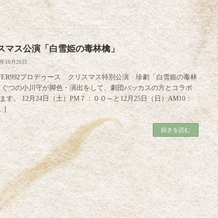
スマス公演「白雪姫の毒林檎」
2年10月26日
ATER992プロデゥース クリスマス特別公演 珍劇「白雪姫の毒林
くぐつの小川守が脚色・演出をして、劇団バッカスの方とコラボ
ます。 12月24日（土）PM７：００～と12月25日（日）AM10：
…]
続きを読む