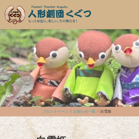
コ
ナ
ン
ビ
テ
ゲ
ン
ー
ツ
シ
へ
ョ
ス
ン
キ
に
ッ
移
プ
動
フロントページ
お知らせ一覧
白雪姫